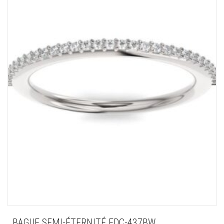
BAGUE SEMI-ÉTERNITÉ FDC-437BW