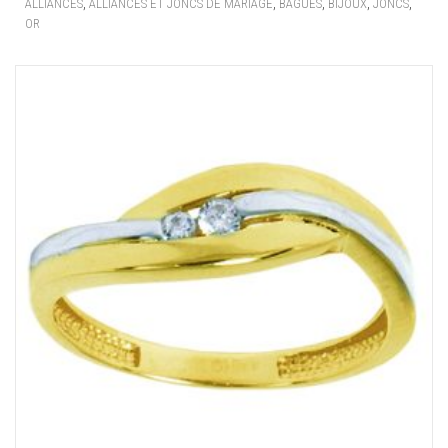
,
,
,
,
,
ALLIANCES
ALLIANCES ET JONCS DE MARIAGE
BAGUES
BIJOUX
JONCS
OR