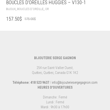
BOUCLES D’OREILLES HUGGIES – V130-1
,
,
BIJOUX
BOUCLES D'OREILLE
OR
LE
LE
157.50
$
175.00
$
RIX
PRIX
UEL
INITIAL
ST :
ÉTAIT :
50$.
175.00$.
BIJOUTERIE SERGE GAGNON
254 rue Saint-Vallier Ouest,
Québec, Québec, Canada G1K 1K2
Téléphone: 418 523 9637
/
info@bijouteriesergegagnon.com
HEURES D'OUVERTURES
Dimanche : Fermé
Lundi : Fermé
Mardi : 9h30 à 17h00