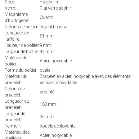
Sexe:
masculin
Verre:
Plat verre saphir
Mécanisme
Quartz
d’horlogerie:
Coloris de boîtier:
argent brossé
Longueur de
51 mm
l’affaire:
Hauteur de boîtier:
9 mm
Largeur de boîtier:
42 mm
Matériau du
Acier inoxydable
boîtier:
Forme du boîtier:
ovale
Matériau du
Bracelet en acier inoxydable avec des éléments
bracelet:
en acier inoxydable
Coloris de
argenté
bracelet:
Longueur du
180 mm
bracelet:
Largeur de
26 mm
bracelet:
Fermoir:
boucle déployante
Matériau des
Acier inoxydable
maillons: