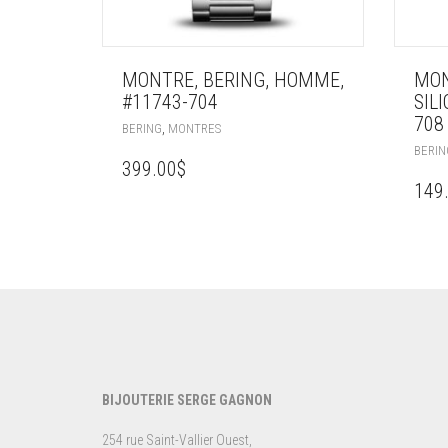
MONTRE, BERING, HOMME,
MON
#11743-704
SIL
708
,
BERING
MONTRES
BERIN
399.00
$
149
BIJOUTERIE SERGE GAGNON
254 rue Saint-Vallier Ouest,