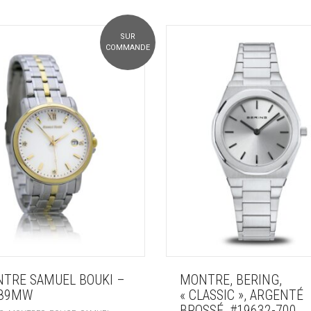
SUR
COMMANDE
TRE SAMUEL BOUKI –
MONTRE, BERING,
189MW
« CLASSIC », ARGENTÉ
BROSSÉ, #19632-700