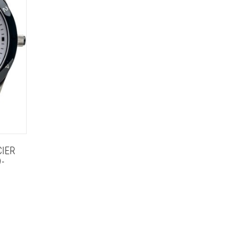
CIER
-