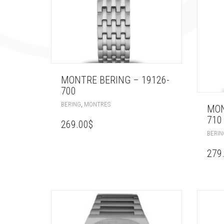
MONTRE BERING – 19126-
700
,
BERING
MONTRES
MON
710
269.00
$
BERIN
279