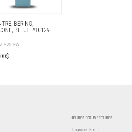
TRE, BERING,
ICONE, BLEUE, #10129-
,
G
MONTRES
.00
$
HEURES D'OUVERTURES
Dimanche : Fermé