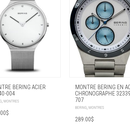
TRE BERING ACIER
MONTRE BERING EN A
40-004
CHRONOGRAPHE 32339
707
,
G
MONTRES
,
BERING
MONTRES
.00
$
289.00
$