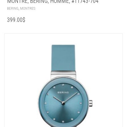
MONTRE, BERING, HOMME, #11743-704
,
BERING
MONTRES
399.00
$