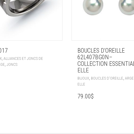
017
BOUCLES D’OREILLE
62L407BG0N–
,
X
ALLIANCES ET JONCS DE
COLLECTION ESSENTIA
,
AGE
JONCS
ELLE
,
,
BIJOUX
BOUCLES D'OREILLE
ARGE
ELLE
79.00
$