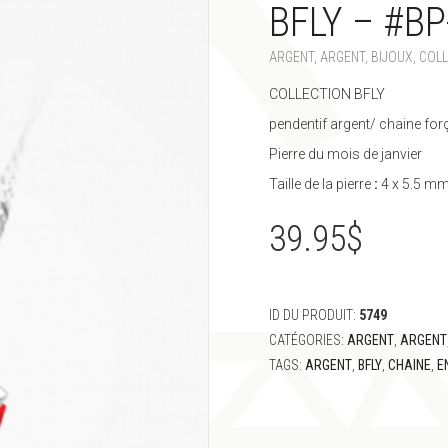
BFLY – #BP
ARGENT
,
ARGENT
,
BIJOUX
,
COLL
COLLECTION BFLY
pendentif argent/ chaine forç
Pierre du mois de janvier
Taille de la pierre
:
4 x 5.5 m
39.95
$
ID DU PRODUIT:
5749
CATÉGORIES:
ARGENT
,
ARGENT
TAGS:
ARGENT
,
BFLY
,
CHAINE
,
E