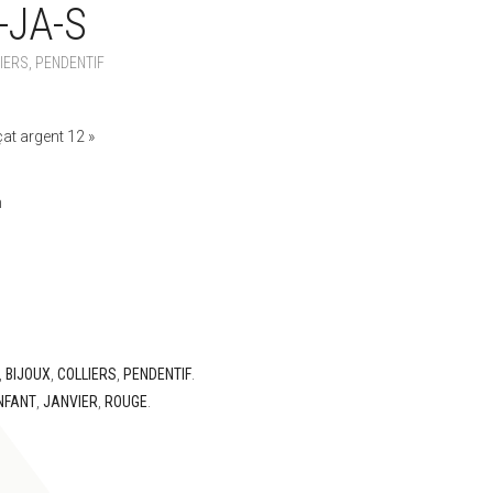
-JA-S
IERS
,
PENDENTIF
at argent 12 »
m
,
BIJOUX
,
COLLIERS
,
PENDENTIF
.
NFANT
,
JANVIER
,
ROUGE
.