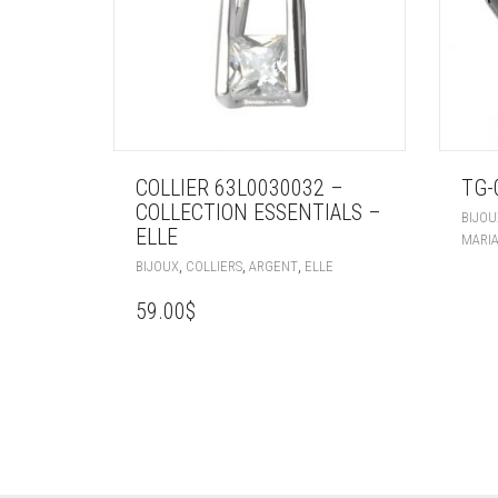
COLLIER 63L0030032 –
TG-
COLLECTION ESSENTIALS –
BIJOU
ELLE
MARI
,
,
,
BIJOUX
COLLIERS
ARGENT
ELLE
59.00
$