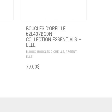
BOUCLES D’OREILLE
62L407BG0N–
COLLECTION ESSENTIALS –
ELLE
,
,
,
BIJOUX
BOUCLES D'OREILLE
ARGENT
ELLE
79.00
$