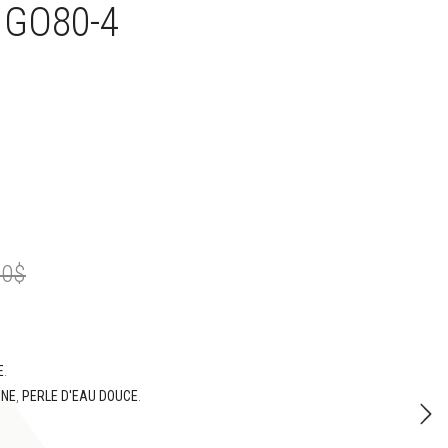
 GO80-4
Le
Le
00
$
prix
prix
initial
actuel
E
.
UNE
,
PERLE D'EAU DOUCE
.
était :
est :