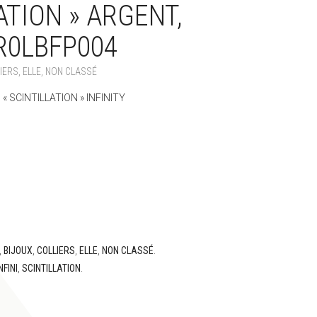
ATION » ARGENT,
#R0LBFP004
IERS
,
ELLE
,
NON CLASSÉ
« SCINTILLATION » INFINITY
,
BIJOUX
,
COLLIERS
,
ELLE
,
NON CLASSÉ
.
NFINI
,
SCINTILLATION
.