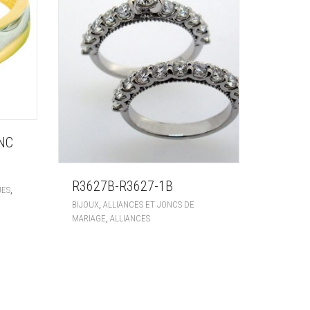
NC
R3627B-R3627-1B
,
UES
,
BIJOUX
ALLIANCES ET JONCS DE
,
MARIAGE
ALLIANCES