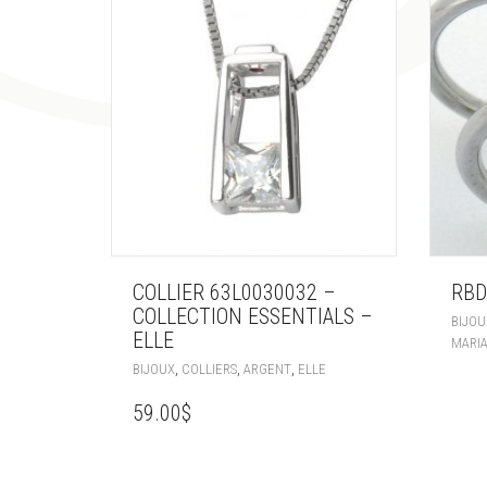
COLLIER 63L0030032 –
RBD
COLLECTION ESSENTIALS –
BIJOU
ELLE
MARI
,
,
,
BIJOUX
COLLIERS
ARGENT
ELLE
59.00
$