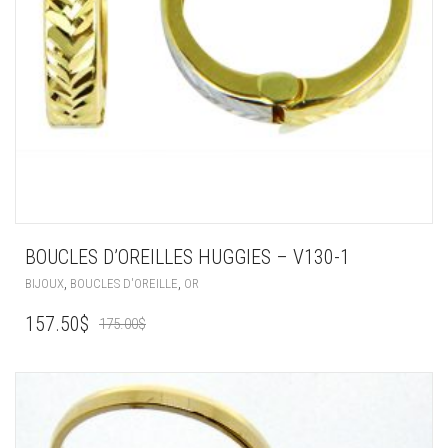
BOUCLES D’OREILLES HUGGIES – V130-1
,
,
BIJOUX
BOUCLES D'OREILLE
OR
LE
LE
157.50
$
175.00
$
RIX
PRIX
UEL
INITIAL
ST :
ÉTAIT :
50$.
175.00$.