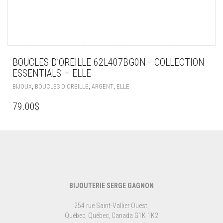
BOUCLES D’OREILLE 62L407BG0N– COLLECTION
ESSENTIALS – ELLE
,
,
,
BIJOUX
BOUCLES D'OREILLE
ARGENT
ELLE
79.00
$
BIJOUTERIE SERGE GAGNON
254 rue Saint-Vallier Ouest,
Québec, Québec, Canada G1K 1K2