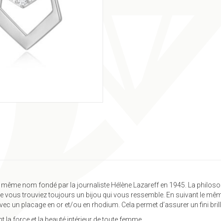
même nom fondé par la journaliste Hélène Lazareff en 1945. La philosop
 vous trouviez toujours un bijou qui vous ressemble. En suivant le même
vec un placage en or et/ou en rhodium. Cela permet d’assurer un fini brill
 la force et la beauté intérieur de toute femme.