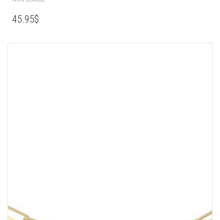
45.95
$