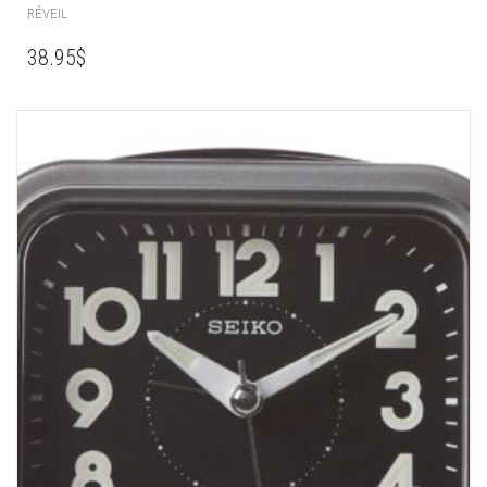
RÉVEIL
38.95
$