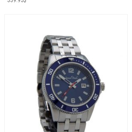
339.95
$