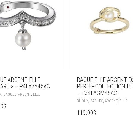
UE ARGENT ELLE
BAGUE ELLE ARGENT D
EARL » – R4LA7Y45AC
PERLE- COLLECTION L
– #34LAGM45AC
,
,
,
X
BAGUES
ARGENT
ELLE
,
,
,
BIJOUX
BAGUES
ARGENT
ELLE
00
$
119.00
$