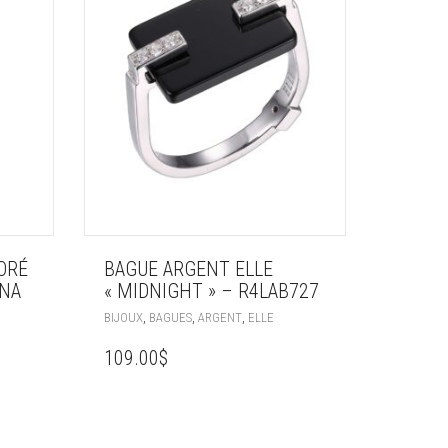
ORÉ
BAGUE ARGENT ELLE
UNA
« MIDNIGHT » – R4LAB727
,
,
,
BIJOUX
BAGUES
ARGENT
ELLE
109.00
$