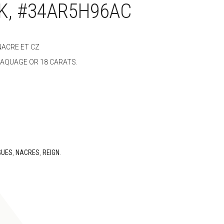
K, #34AR5H96AC
NACRE ET CZ
AQUAGE OR 18 CARATS.
GUES
,
NACRES
,
REIGN
.