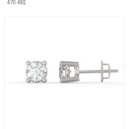
470.48
$