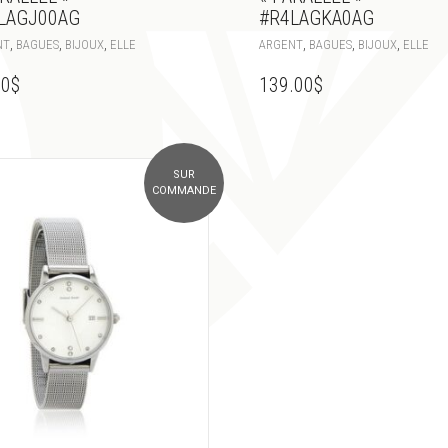
LAGJ00AG
#R4LAGKA0AG
,
,
,
,
,
,
NT
BAGUES
BIJOUX
ELLE
ARGENT
BAGUES
BIJOUX
ELLE
00
$
139.00
$
SUR
COMMANDE