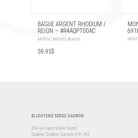
BAGUE ARGENT RHODIUM /
MON
REIGN – #R4AQPT00AC
691
,
,
ARGENT
BAGUES
BIJOUX
MONT
59.95
$
BIJOUTERIE SERGE GAGNON
254 rue Saint-Vallier Ouest,
Québec, Québec, Canada G1K 1K2