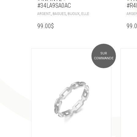
#34LA9SA0AC
#R4
,
,
,
ARGENT
BAGUES
BIJOUX
ELLE
ARGE
99.00
$
99.
SUR
COMMANDE