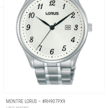
MONTRE LORUS – #RH907PX9
,
LORUS
MONTRES