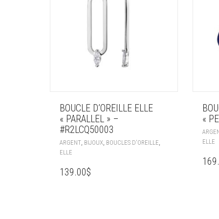
BOUCLE D’OREILLE ELLE
BOU
« PARALLEL » –
« P
#R2LCQ50003
ARGE
ELLE
,
,
,
ARGENT
BIJOUX
BOUCLES D'OREILLE
ELLE
169
139.00
$