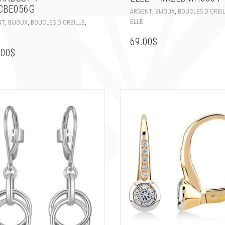
CBE056G
,
,
ARGENT
BIJOUX
BOUCLES D'OREI
ELLE
,
,
,
NT
BIJOUX
BOUCLES D'OREILLE
69.00
$
.00
$