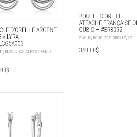
BOUCLE D’OREILLE
ATTACHE FRANÇAISE O
CUBIC – #ER3092
CLE D’OREILLE ARGENT
 « LYRA » -
,
,
BIJOUX
BOUCLES D'OREILLE
OR
LCG5A003
340.00
$
,
,
,
NT
BIJOUX
BOUCLES D'OREILLE
.00
$