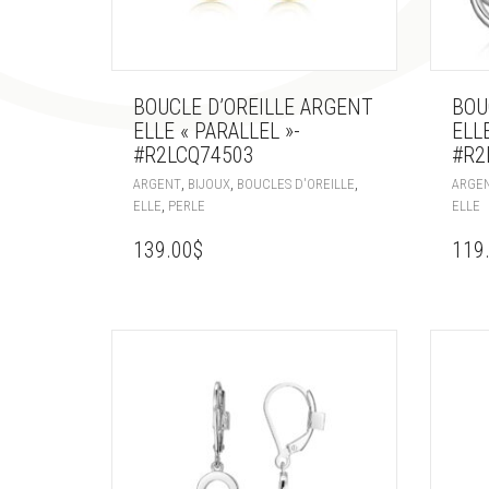
BOUCLE D’OREILLE ARGENT
BOU
ELLE « PARALLEL »-
ELLE
#R2LCQ74503
#R2
,
,
,
ARGENT
BIJOUX
BOUCLES D'OREILLE
ARGE
,
ELLE
PERLE
ELLE
139.00
$
119