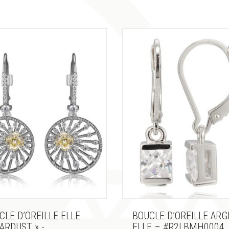
CLE D’OREILLE ELLE
BOUCLE D’OREILLE AR
TARDUST » -
ELLE – #R2LBMH0004