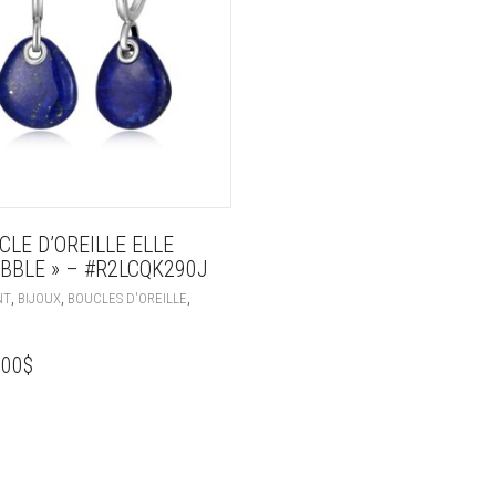
CLE D’OREILLE ELLE
EBBLE » – #R2LCQK290J
,
,
,
NT
BIJOUX
BOUCLES D'OREILLE
.00
$